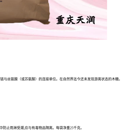
糖链与丝氨酸（或苏氨酸）的连接单位。在自然界迄今还未发现游离状态的木糖。
中防止雨淋受潮,应与有毒物品隔离。每袋净重25千克。