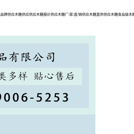
牌供应木糖供应供应木糖报价供应木糖厂/家/直/销供应木糖直供供应木糖食品级木