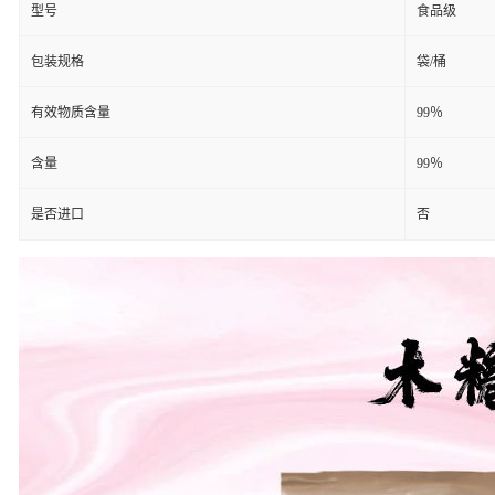
型号
食品级
包装规格
袋/桶
有效物质含量
99％
含量
99％
是否进口
否