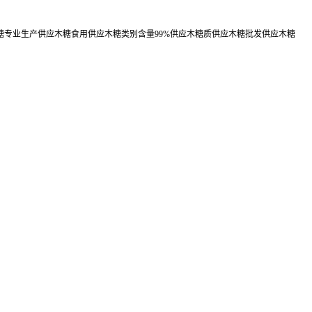
糖专业生产供应木糖食用供应木糖类别含量99%供应木糖质供应木糖批发供应木糖