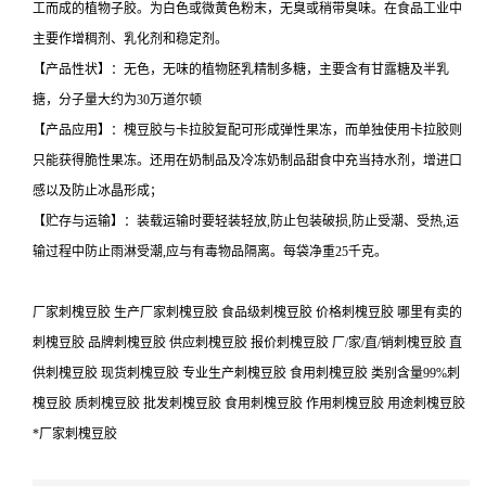
工而成的植物子胶。为白色或微黄色粉末，无臭或稍带臭味。在食品工业中
主要作增稠剂、乳化剂和稳定剂。
【产品性状】：无色，无味的植物胚乳精制多糖，主要含有甘露糖及半乳
搪，分子量大约为30万道尔顿
【产品应用】：槐豆胶与卡拉胶复配可形成弹性果冻，而单独使用卡拉胶则
只能获得脆性果冻。还用在奶制品及冷冻奶制品甜食中充当持水剂，增进口
感以及防止冰晶形成；
【贮存与运输】：装载运输时要轻装轻放,防止包装破损,防止受潮、受热,运
输过程中防止雨淋受潮,应与有毒物品隔离。每袋净重25千克。
厂家刺槐豆胶 生产厂家刺槐豆胶 食品级刺槐豆胶 价格刺槐豆胶 哪里有卖的
刺槐豆胶 品牌刺槐豆胶 供应刺槐豆胶 报价刺槐豆胶 厂/家/直/销刺槐豆胶 直
供刺槐豆胶 现货刺槐豆胶 专业生产刺槐豆胶 食用刺槐豆胶 类别含量99%刺
槐豆胶 质刺槐豆胶 批发刺槐豆胶 食用刺槐豆胶 作用刺槐豆胶 用途刺槐豆胶
*厂家刺槐豆胶