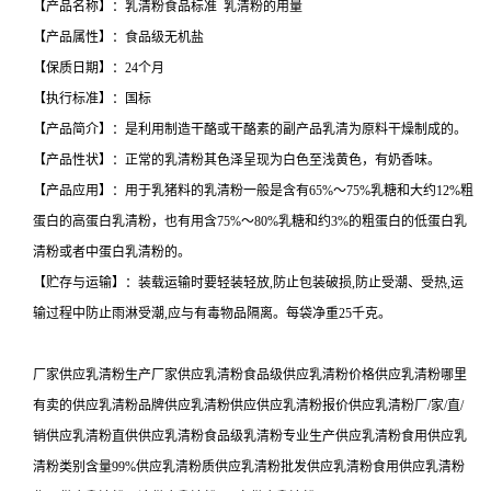
【产品名称】：乳清粉食品标准 乳清粉的用量
【产品属性】：食品级无机盐
【保质日期】：24个月
【执行标准】：国标
【产品简介】：是利用制造干酪或干酪素的副产品乳清为原料干燥制成的。
【产品性状】：正常的乳清粉其色泽呈现为白色至浅黄色，有奶香味。
【产品应用】：用于乳猪料的乳清粉一般是含有65%～75%乳糖和大约12%粗
蛋白的高蛋白乳清粉，也有用含75%～80%乳糖和约3%的粗蛋白的低蛋白乳
清粉或者中蛋白乳清粉的。
【贮存与运输】：装载运输时要轻装轻放,防止包装破损,防止受潮、受热,运
输过程中防止雨淋受潮,应与有毒物品隔离。每袋净重25千克。
厂家供应乳清粉生产厂家供应乳清粉食品级供应乳清粉价格供应乳清粉哪里
有卖的供应乳清粉品牌供应乳清粉供应供应乳清粉报价供应乳清粉厂/家/直/
销供应乳清粉直供供应乳清粉食品级乳清粉专业生产供应乳清粉食用供应乳
清粉类别含量99%供应乳清粉质供应乳清粉批发供应乳清粉食用供应乳清粉