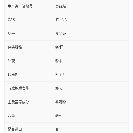
生产许可证编号
食品级
CAS
47-43-8
型号
食品级
包装规格
袋/桶
外观
粉末
保质期
24个月
有效物质含量
99％
主要营养成分
乳清粉
含量
99％
是否进口
否