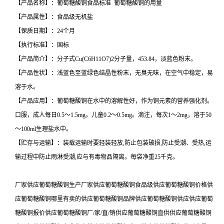
【产品名称】：葡萄糖酸铜食品标准 葡萄糖酸铜的用量
【产品属性】：食品级无机盐
【保质日期】：24个月
【执行标准】：国标
【产品简介】：分子式Cu(C6H11O7)2分子量，453.84，淡蓝色粉末。
【产品性状】：浅蓝色至蓝绿色结晶性粉末，无臭无味，在空气中稳定，易
溶于水。
【产品应用】：葡萄糖酸铜在水中的溶解性好，作为铜元素的营养强化剂。
口服，成人每日0.5～1.5mg。儿童0.2～0.5mg。滴注，每次1～2mg，溶于50
～100ml生理盐水中。
【贮存与运输】：装载运输时要轻装轻放,防止包装破损,防止受潮、受热,运
输过程中防止雨淋受潮,应与有毒物品隔离。每袋净重25千克。
厂家供应葡萄糖酸铜生产厂家供应葡萄糖酸铜食品级供应葡萄糖酸铜价格供
应葡萄糖酸铜哪里有卖的供应葡萄糖酸铜品牌供应葡萄糖酸铜供应供应葡萄
糖酸铜报价供应葡萄糖酸铜厂/家/直/销供应葡萄糖酸铜直供供应葡萄糖酸铜