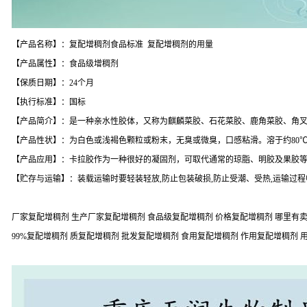
【产品名称】：复配增稠剂食品标准 复配增稠剂的用量
【产品属性】：食品级增稠剂
【保质日期】：24个月
【执行标准】：国标
【产品简介】：是一种亲水性胶体，又称为麒麟菜胶、石花菜胶、鹿角菜胶、角
【产品性状】：为白色或浅褐色颗粒或粉末，无臭或微臭，口感粘滑。溶于约80
【产品应用】：卡拉胶作为一种很好的凝固剂，可取代通常的琼脂、明胶及果胶
【贮存与运输】：装载运输时要轻装轻放,防止包装破损,防止受潮、受热,运输过程
厂家复配增稠剂 生产厂家复配增稠剂 食品级复配增稠剂 价格复配增稠剂 哪里有卖
99%复配增稠剂 质复配增稠剂 批发复配增稠剂 食用复配增稠剂 作用复配增稠剂 