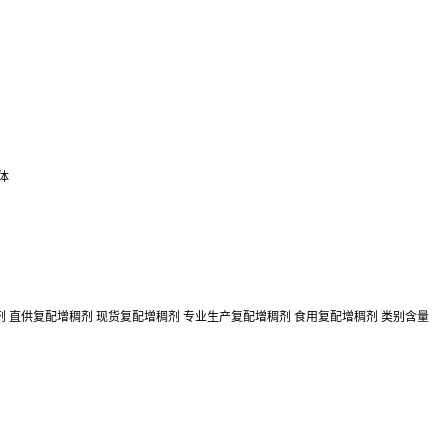
体
剂 直供复配增稠剂 现货复配增稠剂 专业生产复配增稠剂 食用复配增稠剂 类别含量