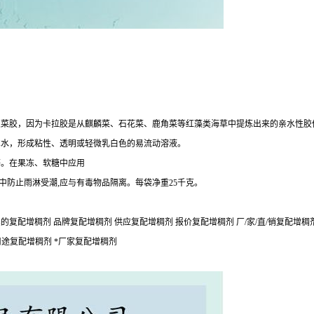
叉菜胶，因为卡拉胶是从麒麟菜、石花菜、鹿角菜等红藻类海草中提炼出来的亲水性胶
℃水，形成粘性、透明或轻微乳白色的易流动溶液。
等。在果冻、软糖中应用
中防止雨淋受潮,应与有毒物品隔离。每袋净重25千克。
的复配增稠剂 品牌复配增稠剂 供应复配增稠剂 报价复配增稠剂 厂/家/直/销复配增稠
用途复配增稠剂 *厂家复配增稠剂