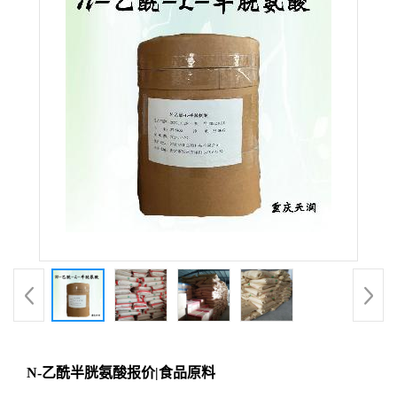
N-乙酰半胱氨酸报价|食品原料