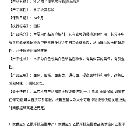
【产品名称】：N-乙酰半胱氨酸报价|食品原料
【产品属性】：食品级氨基酸
【保质日期】：24个月
【执行标准】：国标
【产品简介】：主要用作黏液溶解剂，具有较强的黏痰溶解作用，其分子中
所含的巯基能使痰液中糖蛋白多肽链中的二硫键断裂，从而降低痰液的黏滞
性，并使痰液化而易咳出
【产品性状】：本品为白色或类白色结晶性粉末，有类似蒜的臭气，有引湿
性。
【产品应用】：面包、蛋糕、面条类、通心面、提高原材料利用率，改善口
感和风味。用量0.05%。
【关于快递】：本店所有产品都是正规渠道进货,一-手货源,质量保障,如果有
任何问题,可以直接联系客服。根据重量以及大小可选择物流或快递发送,送达
时间根据距离远近而定。
厂家供应N-乙酰半胱氨酸生产厂家供应N-乙酰半胱氨酸食品级供应N-乙酰半