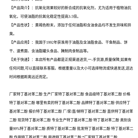
【产品简介】：抗氧化效果较好的新合成的抗氧化剂，尤为适用于植物油抗
氧化，可使油脂的抗氧化稳定性提高3-5倍。
【产品性状】：黄褐色粉末，添加于任何油脂和含油食品均不发生异味和异
臭。
【产品应用】：我国于1992年获准用于油脂及含油脂食品、干鱼制品、饼
干、速煮面、含油脂罐头食品、腌制肉食制品等。
【关于快递】：本店所有产品都是正规渠道进货,一-手货源,质量保障,如果有
任何问题,可以直接联系客服。根据重量以及大小可选择物流或快递发送,送达
时间根据距离远近而定。
厂家特丁基对苯二酚 生产厂家特丁基对苯二酚 食品级特丁基对苯二酚 价格
特丁基对苯二酚 哪里有卖的特丁基对苯二酚 品牌特丁基对苯二酚 供应特丁
基对苯二酚 报价特丁基对苯二酚 厂/家/直/销特丁基对苯二酚 直供特丁基对苯
二酚 现货特丁基对苯二酚 专业生产特丁基对苯二酚 特丁基对苯二酚 类别含
量99%特丁基对苯二酚 质特丁基对苯二酚 批发特丁基对苯二酚 特丁基对苯二
酚 作用特丁基对苯二酚 用途特丁基对苯二酚 *厂家特丁基对苯二酚