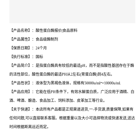
【产品名称】：酸性蛋白酶报价|食品原料
【产品属性】：食品级酶制剂
【保质日期】：24个月
【执行标准】：国标
【产品简介】：是指蛋白酶具有较低的最适pH，而不是指酸性基团存在于酶
的活性部位，酸性蛋白酶的最适PH从2左右(胃蛋白酶)到4左右。
【产品性状】：液体型为黑褐色液体，规格有50000u/ml～10000u/ml.
【产品应用】：它能在低PH条件下，有效水解蛋白质，广泛应用于酒精、白
酒、啤酒、酿造、食品加工、饲料添加、皮革加工等行业。
【关于快递】：本店所有产品都是正规渠道进货,一-手货源,质量保障,如果有
任何问题,可以直接联系客服。根据重量以及大小可选择物流或快递发送,送达
时间根据距离远近而定。