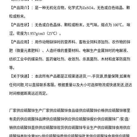
【产品简介】：是一种无机化合物，化学式为ZnSO4，无色或白色结晶、颗
粒或粉末。
【产品性状】：无色或白色晶体、颗粒或粉末，无气味。熔点为 100℃， 味
涩。密度为1.957g/cm3（25℃）。
【产品应用】：用作动物缺锌时的营养料、畜牧业饲料添加剂、农作物的锌
肥（微量元素肥料）、人造纤维的重要材料、电解生产金属锌时的电解液、
纺织工业中的媒染剂、医药催吐剂、收敛剂、杀真菌剂、木材和皮革防腐剂
等。
【关于快递】：本店所有产品都是正规渠道进货,一-手货源,质量保障,如果有
任何问题,可以直接联系客服。根据重量以及大小可选择物流或快递发送,送达
时间根据距离远近而定。
厂家供应硫酸锌生产厂家供应硫酸锌食品级供应硫酸锌价格供应硫酸锌哪里
有卖的供应硫酸锌品牌供应硫酸锌供应供应硫酸锌报价供应硫酸锌厂/家/直/
销供应硫酸锌直供供应硫酸锌现货供应硫酸锌专业生产供应硫酸锌食用供应
硫酸锌类别含量99%供应硫酸锌质供应硫酸锌批发供应硫酸锌食用供应硫酸