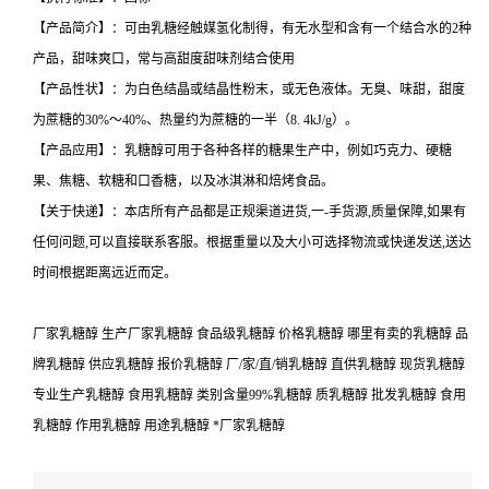
【产品简介】：可由乳糖经触媒氢化制得，有无水型和含有一个结合水的2种
产品，甜味爽口，常与高甜度甜味剂结合使用
【产品性状】：为白色结晶或结晶性粉末，或无色液体。无臭、味甜，甜度
为蔗糖的30%～40%、热量约为蔗糖的一半（8. 4kJ/g）。
【产品应用】：乳糖醇可用于各种各样的糖果生产中，例如巧克力、硬糖
果、焦糖、软糖和口香糖，以及冰淇淋和焙烤食品。
【关于快递】：本店所有产品都是正规渠道进货,一-手货源,质量保障,如果有
任何问题,可以直接联系客服。根据重量以及大小可选择物流或快递发送,送达
时间根据距离远近而定。
厂家乳糖醇 生产厂家乳糖醇 食品级乳糖醇 价格乳糖醇 哪里有卖的乳糖醇 品
牌乳糖醇 供应乳糖醇 报价乳糖醇 厂/家/直/销乳糖醇 直供乳糖醇 现货乳糖醇
专业生产乳糖醇 食用乳糖醇 类别含量99%乳糖醇 质乳糖醇 批发乳糖醇 食用
乳糖醇 作用乳糖醇 用途乳糖醇 *厂家乳糖醇