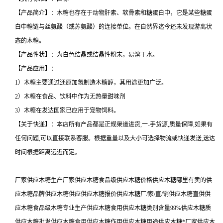
【产品简介】：木糖也存在于动物肝素、软骨素和糖蛋白中，它是某些糖蛋
白中糖链与丝氨酸（或苏氨酸）的连接单位。在自然界迄今还未发现游离状
态的木糖。
【产品性状】：为白色结晶或结晶性粉末，易溶于水。
【产品应用】：
1）木糖主要通过还原加氢制造木糖醇，其用途更加广泛。
2）木糖在食品、饮料中作为无热量甜味剂
3）木糖在发达国家已应用于宠物饲料。
【关于快递】：本店所有产品都是正规渠道进货,一-手货源,质量保障,如果有
任何问题,可以直接联系客服。根据重量以及大小可选择物流或快递发送,送达
时间根据距离远近而定。
厂家供应木糖生产厂家供应木糖食品级供应木糖价格供应木糖哪里有卖的供
应木糖品牌供应木糖供应供应木糖报价供应木糖厂/家/直/销供应木糖直供供
应木糖食品级木糖专业生产供应木糖食用供应木糖类别含量99%供应木糖质
供应木糖批发供应木糖食用供应木糖作用供应木糖用途供应木糖*厂家供应木