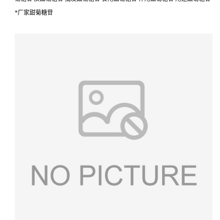
*厂家甜菊糖苷