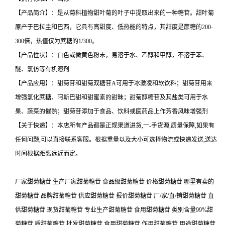
【产品简介】：是从菊科植物甜叶菊的叶子中提取出来的一种糖苷。甜叶菊
原产于巴拉圭和巴西，它具有高甜度、低热能的特点，其甜度是蔗糖的200-
300倍，热值仅为蔗糖的1/300。
【产品性状】：白色或微黄色粉末，易溶于水、乙醇和甲醇，不溶于苯、
醚、氯仿等有机溶剂
【产品应用】：甜菊苷和甜菊双糖苷A可用于冰激凌和软饮料；甜菊苷用来
增强氯化蔗糖、阿斯巴甜和甜蜜素的甜昧；甜菊醇糖苷及其盐类可用于水
果、蔬菜的催熟；甜菊苷添加于食品、饮料或医药品上作芳香风味增强剂
【关于快递】：本店所有产品都是正规渠道进货,一-手货源,质量保障,如果有
任何问题,可以直接联系客服。根据重量以及大小可选择物流或快递发送,送达
时间根据距离远近而定。
厂家甜菊糖苷 生产厂家甜菊糖苷 食品级甜菊糖苷 价格甜菊糖苷 哪里有卖的
甜菊糖苷 品牌甜菊糖苷 供应甜菊糖苷 报价甜菊糖苷 厂/家/直/销甜菊糖苷 直
供甜菊糖苷 现货甜菊糖苷 专业生产甜菊糖苷 食用甜菊糖苷 类别含量99%甜
菊糖苷 质甜菊糖苷 批发甜菊糖苷 食用甜菊糖苷 作用甜菊糖苷 用途甜菊糖苷