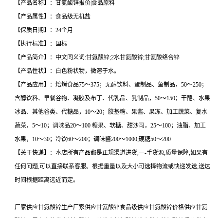
【产品名称】：甘氨酸锌报价|食品原料
【产品属性】：食品级无机盐
【保质日期】：24个月
【执行标准】：国标
【产品简介】：中文同义词:甘氨酸锌;2水甘氨酸锌;甘氨酸络合锌
【产品性状】：白色粉状物，微溶于水。
【产品应用】：焙烤食品75～375；无醇饮料、蛋制品、鱼制品，50～250；
含醇饮料、早餐谷物、凝胶及布丁、代乳品、乳制品，50～150；干酪、水果
冰品、其他谷类、代糖品，10～20；胶基糖、果酱、果冻、加工蔬菜、复水
蔬菜，5～10；调味品20～100 糖果、软糖、甜沙司，25～100；油脂、加工
水果，10～30；冷饮60～200；调味酱200～1000;硬糖50～200
【关于快递】：本店所有产品都是正规渠道进货,一-手货源,质量保障,如果有
任何问题,可以直接联系客服。根据重量以及大小可选择物流或快递发送,送达
时间根据距离远近而定。
厂家供应甘氨酸锌生产厂家供应甘氨酸锌食品级供应甘氨酸锌价格供应甘氨