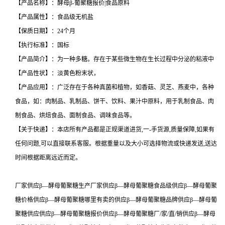
【产品名称】：酵母β-葡聚糖报价|食品原料
【产品属性】：食品级无机盐
【保质日期】：24个月
【执行标准】：国标
【产品简介】：为一种多糖。存在于某些微生物在生长过程中分泌的粘液中
【产品性状】：淡黄色粉末状，
【产品应用】：广泛存在于各种真菌和植物，如香菇、灵芝、燕麦中，各种
食品，如：肉制品、乳制品、饼干、饮料、果汁中原料，用于乳制食品、肉
制食品、烘焙食品、面制食品、调味食品等。
【关于快递】：本店所有产品都是正规渠道进货,一-手货源,质量保障,如果有
任何问题,可以直接联系客服。根据重量以及大小可选择物流或快递发送,送达
时间根据距离远近而定。
厂家供应β—酵母葡聚糖生产厂家供应β—酵母葡聚糖食品级供应β—酵母葡聚
糖价格供应β—酵母葡聚糖哪里有卖的供应β—酵母葡聚糖品牌供应β—酵母葡
聚糖供应供应β—酵母葡聚糖报价供应β—酵母葡聚糖厂/家/直/销供应β—酵母