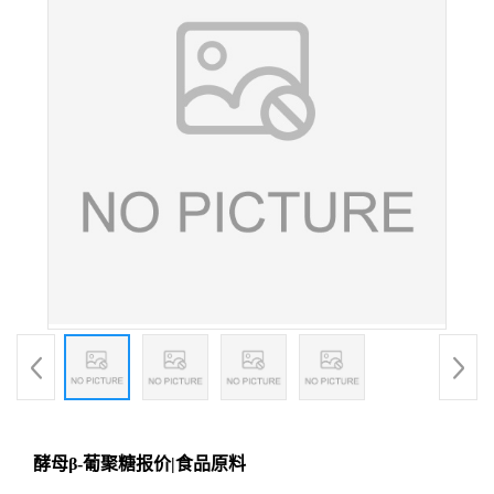
酵母β-葡聚糖报价|食品原料