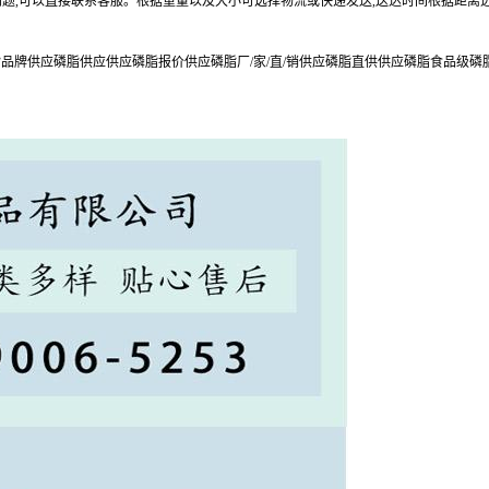
何问题,可以直接联系客服。根据重量以及大小可选择物流或快递发送,送达时间根据距离
牌供应磷脂供应供应磷脂报价供应磷脂厂/家/直/销供应磷脂直供供应磷脂食品级磷