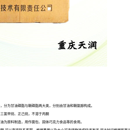
分，分为甘油磷脂与鞘磷脂两大类，分别由甘油和鞘氨醇构成。
、三氯甲烷、正己烷，不溶于丙酮
用油为原料制造，用作面包、固体巧克力食品等的食用。