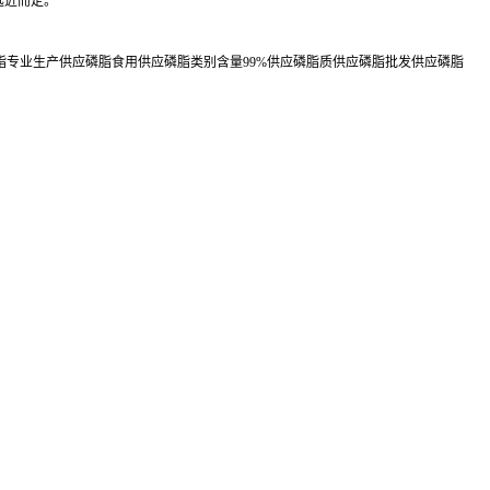
远近而定。
脂专业生产供应磷脂食用供应磷脂类别含量99%供应磷脂质供应磷脂批发供应磷脂