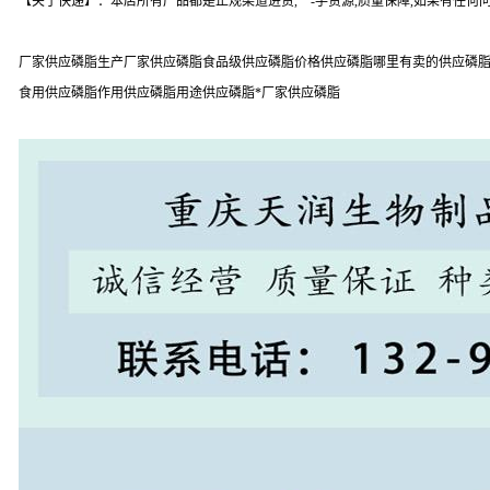
【关于快递】：本店所有产品都是正规渠道进货,一-手货源,质量保障,如果有任
厂家供应磷脂生产厂家供应磷脂食品级供应磷脂价格供应磷脂哪里有卖的供应磷脂品
食用供应磷脂作用供应磷脂用途供应磷脂*厂家供应磷脂