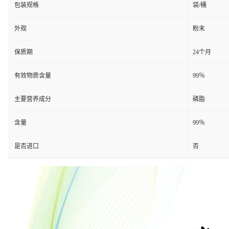
包装规格
袋/桶
外观
粉末
保质期
24个月
有效物质含量
99％
主要营养成分
磷脂
含量
99％
是否进口
否