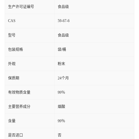
生产许可证编号
食品级
CAS
59-67-6
型号
食品级
包装规格
袋/桶
外观
粉末
保质期
24个月
有效物质含量
99％
主要营养成分
烟酸
含量
99％
是否进口
否