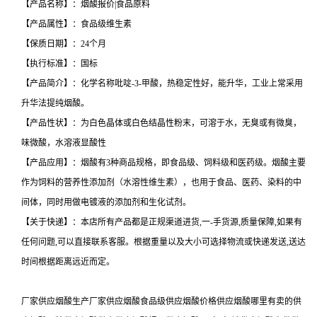
【产品名称】：烟酸报价|食品原料
【产品属性】：食品级维生素
【保质日期】：24个月
【执行标准】：国标
【产品简介】：化学名称吡啶-3-甲酸，热稳定性好，能升华，工业上常采用
升华法提纯烟酸。
【产品性状】：为白色晶体或白色结晶性粉末，可溶于水，无臭或有微臭，
味微酸，水溶液显酸性
【产品应用】：烟酸有3种商品规格，即食品级、饲料级和医药级。烟酸主要
作为饲料的营养性添加剂（水溶性维生素），也用于食品、医药、染料的中
间体，同时用做电镀液的添加剂和生化试剂。
【关于快递】：本店所有产品都是正规渠道进货,一-手货源,质量保障,如果有
任何问题,可以直接联系客服。根据重量以及大小可选择物流或快递发送,送达
时间根据距离远近而定。
厂家供应烟酸生产厂家供应烟酸食品级供应烟酸价格供应烟酸哪里有卖的供