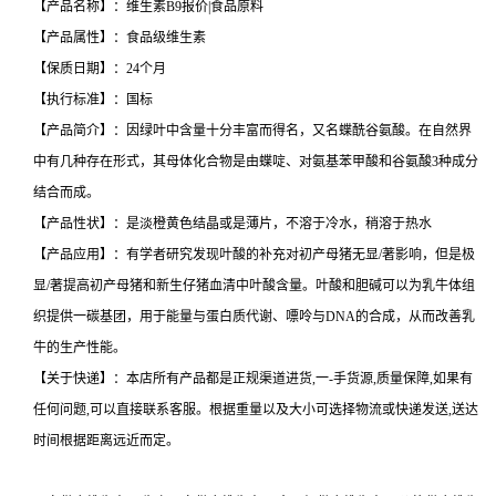
【产品名称】：维生素B9报价|食品原料
【产品属性】：食品级维生素
【保质日期】：24个月
【执行标准】：国标
【产品简介】：因绿叶中含量十分丰富而得名，又名蝶酰谷氨酸。在自然界
中有几种存在形式，其母体化合物是由蝶啶、对氨基苯甲酸和谷氨酸3种成分
结合而成。
【产品性状】：是淡橙黄色结晶或是薄片，不溶于冷水，稍溶于热水
【产品应用】：有学者研究发现叶酸的补充对初产母猪无显/著影响，但是极
显/著提高初产母猪和新生仔猪血清中叶酸含量。叶酸和胆碱可以为乳牛体组
织提供一碳基团，用于能量与蛋白质代谢、嘌呤与DNA的合成，从而改善乳
牛的生产性能。
【关于快递】：本店所有产品都是正规渠道进货,一-手货源,质量保障,如果有
任何问题,可以直接联系客服。根据重量以及大小可选择物流或快递发送,送达
时间根据距离远近而定。