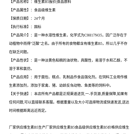
【产品名称】：维生素B5报价|食品原料
【产品属性】：食品级维生素
【保质日期】：24个月
【执行标准】：国标
【产品简介】：是一种水溶性维生素，化学式为C9H17NO5，因广泛存在于
动植物中而得“泛酸”之名。由于所有的食物都含有维生素B5，所以几乎不存
在缺乏问题。
【产品性状】：是一种淡黄色粘稠的油状物，具酸性，易溶于水和乙醇，不
溶于苯和氯仿。
【产品应用】：用于面包、糕点、乳制品作食品强化剂。在饲料工业用作维
生素添加剂，添加于家禽、猪、幼龄反刍动物、鱼类等的饲料中。
【关于快递】：本店所有产品都是正规渠道进货,一-手货源,质量保障,如果有
任何问题,可以直接联系客服。根据重量以及大小可选择物流或快递发送,送达
时间根据距离远近而定。
厂家供应维生素B5生产厂家供应维生素B5食品级供应维生素B5价格供应维生