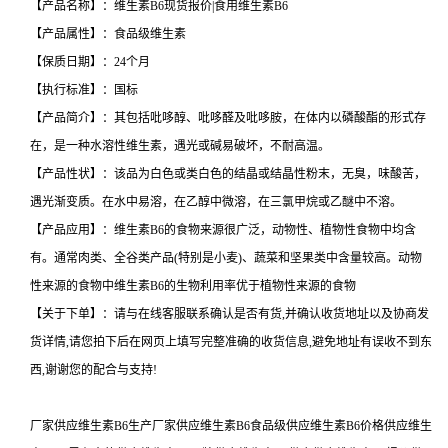
【产品名称】：维生素B6现货报价|食用维生素B6
【产品属性】：食品级维生素
【保质日期】：24个月
【执行标准】：国标
【产品简介】：其包括吡哆醇、吡哆醛及吡哆胺，在体内以磷酸酯的形式存
在，是一种水溶性维生素，遇光或碱易破坏，不耐高温。
【产品性状】：该品为白色或类白色的结晶或结晶性粉末，无臭，味酸苦，
遇光渐变质。在水中易溶，在乙醇中微溶，在三氯甲烷或乙醚中不溶。
【产品应用】：维生素B6的食物来源很广泛，动物性、植物性食物中均含
有。通常肉类、全谷类产品(特别是小麦)、蔬菜和坚果类中含量较高。动物
性来源的食物中维生素B6的生物利用率优于植物性来源的食物
【关于下单】：请与在线客服联系确认是否有货,并确认收货地址以及协商发
货详情,请您拍下后在网页上填写完整准确的收货信息,避免地址有误收不到东
西,谢谢您的配合与支持!
厂家供应维生素B6生产厂家供应维生素B6食品级供应维生素B6价格供应维生