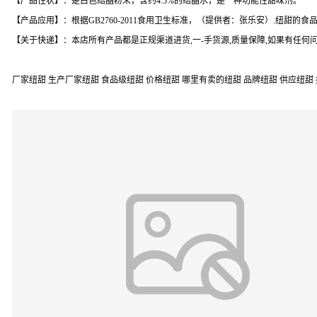
【产品性状】：是白色结晶粉末，含约4.5%的结晶水，是一种功能性甜味剂。
【产品应用】：根据GB2760-2011食用卫生标准，（提供者：张乐安）.纽甜的食
【关于快递】：本店所有产品都是正规渠道进货,一-手货源,质量保障,如果有任
厂家纽甜 生产厂家纽甜 食品级纽甜 价格纽甜 哪里有卖的纽甜 品牌纽甜 供应纽甜 报