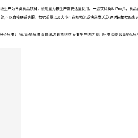
品级生产为各类食品饮料，使用量为按生产需要适量使用。一般饮料类8-17mg/L，食品类
何问题,可以直接联系客服。根据重量以及大小可选择物流或快递发送,送达时间根据距离
价纽甜 厂/家/直/销纽甜 直供纽甜 现货纽甜 专业生产纽甜 食用纽甜 类别含量99%纽