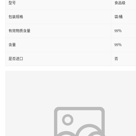
型号
食品级
包装规格
袋/桶
有效物质含量
99％
含量
99％
是否进口
否