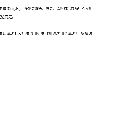
10-35mg/Kg。在水果罐头、凉果、饮料烘培食品中的应用
远近而定。
甜 质纽甜 批发纽甜 食用纽甜 作用纽甜 用途纽甜 *厂家纽甜